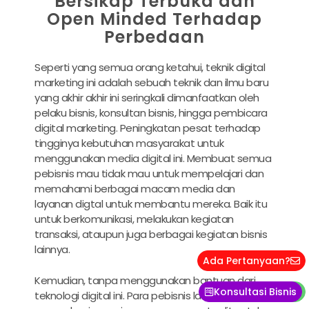
Bersikap Terbuka dan
Open Minded Terhadap
Perbedaan
Seperti yang semua orang ketahui, teknik digital
marketing ini adalah sebuah teknik dan ilmu baru
yang akhir akhir ini seringkali dimanfaatkan oleh
pelaku bisnis, konsultan bisnis, hingga pembicara
digital marketing. Peningkatan pesat terhadap
tingginya kebutuhan masyarakat untuk
menggunakan media digital ini. Membuat semua
pebisnis mau tidak mau untuk mempelajari dan
memahami berbagai macam media dan
layanan digtal untuk membantu mereka. Baik itu
untuk berkomunikasi, melakukan kegiatan
transaksi, ataupun juga berbagai kegiatan bisnis
lainnya.
Ada Pertanyaan?
Kemudian, tanpa menggunakan bantuan dari
Konsultasi Bisnis
Hubungi Kami
teknologi digital ini. Para pebisnis lain pun akan