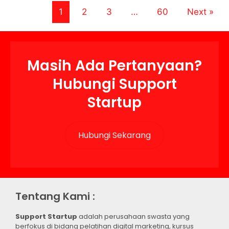
1
2
3
…
60
Next »
Masih Ada Pertanyaan?
Hubungi Support
Startup
Hubungi Sekarang
Tentang Kami :
Support Startup
adalah perusahaan swasta yang
berfokus di bidang pelatihan digital marketing, kursus