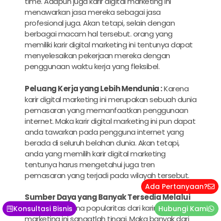
time. Adapun juga
karir digital marketing ini
menawarkan jasa mereka sebagai jasa
profesional juga. Akan tetapi, selain dengan
berbagai macam hal tersebut. orang yang
memiliki karir
digital marketing
ini tentunya dapat
menyelesaikan pekerjaan mereka dengan
penggunaan waktu kerja yang fleksibel.
Peluang Kerja yang Lebih Mendunia :
Karena
karir digital marketing
ini merupakan sebuah dunia
pemasaran yang memanfaatkan penggunaan
internet. Maka
karir digital marketing
ini pun dapat
anda tawarkan pada pengguna internet yang
berada di seluruh belahan dunia. Akan tetapi,
anda yang memilih
karir digital marketing
tentunya harus mengetahui juga tren
pemasaran yang terjadi pada wilayah tersebut.
Ada Pertanyaan?
Sumber Daya yang Banyak Tersedia Melalui
Internet :
Karena popularitas dari
karir digital
Konsultasi Bisnis
Hubungi Kami
marketing
ini sangatlah tinggi. Maka banyak dari