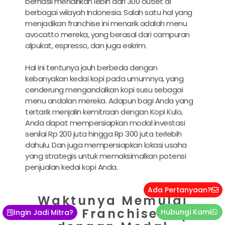
berhasil mendirikan lebih dari 300 outlet di
berbagai wilayah Indonesia. Salah satu hal yang
menjadikan franchise ini menarik adalah menu
avocatto mereka, yang berasal dari campuran
alpukat, espresso, dan juga eskrim.
Hal ini tentunya jauh berbeda dengan
kebanyakan kedai kopi pada umumnya, yang
cenderung mengandalkan kopi susu sebagai
menu andalan mereka. Adapun bagi Anda yang
tertarik menjalin kemitraan dengan Kopi Kulo,
Anda dapat mempersiapkan modal investasi
senilai Rp 200 juta hingga Rp 300 juta terlebih
dahulu. Dan juga mempersiapkan lokasi usaha
yang strategis untuk memaksimalkan potensi
penjualan kedai kopi Anda.
Ada Pertanyaan?
Waktunya Memulai
Usaha Franchise Kopi
Hubungi Kami
Ingin Jadi Mitra?