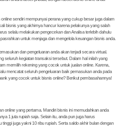
n online sendiri mempunyai perana yang cukup besar juga dalam
ekali bisnis yang akhirnya hancur karena pelakunya yang salah
rus selalu melakukan pengecekan dan Analisa terlebih dahulu
 pasrahkan untuk menjaga dan mengelola keuangan bisnis anda.
 pemasukan dan pengeluaran anda akan terjadi secara virtual.
 seluruh kegiatan transaksi tersebut. Dalam hal inilah yang
alam memilih rekening yang cocok untuk jualan online. Karena,
lalu mencatat seluruh pengeluaran baik pemasukan anda pada
ing bank yang cocok untuk bisnis online? Berikut pembasahannya!
an online yang pertama. Mandiri bisnis ini memudahkan anda
ya 1 juta rupiah saja. Selain itu, anda pun juga harus
tinggi juga yakni 10 ribu rupiah. Serta saldo akhir bulan dengan