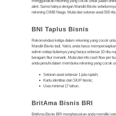
menggunakan rekening yang cocok untuk jualan online 
alert. Sama halnya dengan Mandiri Bisnis sebelumny
rekening CIMB Niaga. Mulai dari setoran awal 500 ribu, k
BNI Taplus Bisnis
Rekomendasi ketiga dalam rekening yang cocok untuk 
Mandiri Bisnis tadi. Yakni, anda harus mempersiapkan
admin setiap bulannya yang hanya sebesar 10 ribu ru
beragam fitur menarik. Mulai dari info cash flow per b
anda penuhi dalam membuka rekening yang cocok untuk
Setoran awal sebesar 1 juta rupiah;
Kartu identitas dan SIUP bisnis;
Usia minimal 17 tahun.
BritAma Bisnis BRI
BritAma Bisnis BRI mengharuskan anda memiliki setor