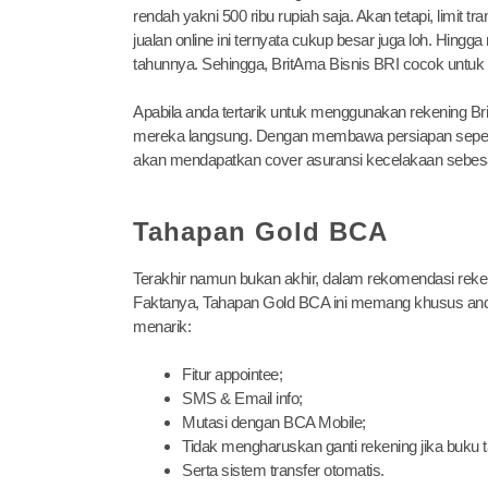
rendah yakni 500 ribu rupiah saja. Akan tetapi, limit
jualan online ini ternyata cukup besar juga loh. Hingg
tahunnya. Sehingga, BritAma Bisnis BRI cocok untuk a
Apabila anda tertarik untuk menggunakan rekening Br
mereka langsung. Dengan membawa persiapan seperti ka
akan mendapatkan cover asuransi kecelakaan sebesar 
Tahapan Gold BCA
Terakhir namun bukan akhir, dalam rekomendasi reke
Faktanya, Tahapan Gold BCA ini memang khusus and
menarik:
Fitur appointee;
SMS & Email info;
Mutasi dengan BCA Mobile;
Tidak mengharuskan ganti rekening jika buku 
Serta sistem transfer otomatis.