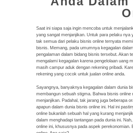
Anda Dalam 
O
Saat ini siapa saja ingin mencoba untuk menjalan
yang sangat menjanjikan. Untuk para pelaku nya 
tak semua dari pelaku bisnis online ternyata me
bisnis. Memang, pada umumnya kegagalan dalam b
pengalaman dalam bidang bisnis tersebut. Akan teta
mengalami kegagalan karena pengelolaan uang mer
masih campur aduk dengan rekening pribadi. Kare
rekening yang cocok untuk jualan online anda.
Sayangnya, banyaknya kegagalan dalam dunia bisn
membangun sebuah stigma. Bahwa bisnis online m
menjanjikan. Padahal, tak jarang juga beberapa 
apapun dalam dunia bisnis online ini. Hal ini pas
online bukanlah sebuah hal yang kurang menjanjik
dalam menghadapi tantangan pada dunia ini. Nah
online ini, khususnya pada aspek perekonomian. 
online. Apa saja?