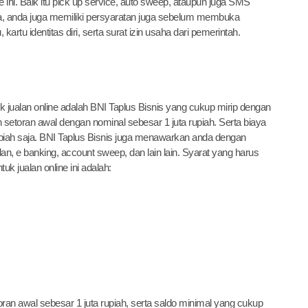
ini. Baik itu pick up service, auto sweep, ataupun juga SMS
a, anda juga memiliki persyaratan juga sebelum membuka
artu identitas diri, serta surat izin usaha dari pemerintah.
jualan online adalah BNI Taplus Bisnis yang cukup mirip dengan
 setoran awal dengan nominal sebesar 1 juta rupiah. Serta biaya
piah saja. BNI Taplus Bisnis juga menawarkan anda dengan
ulan, e banking, account sweep, dan lain lain. Syarat yang harus
 jualan online ini adalah:
an awal sebesar 1 juta rupiah, serta saldo minimal yang cukup