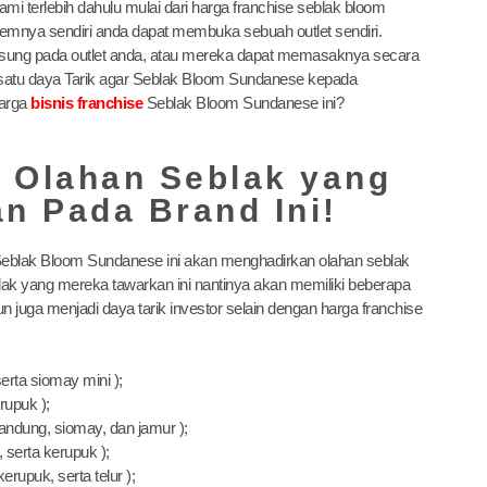
mi terlebih dahulu mulai dari harga franchise seblak bloom
emnya sendiri anda dapat membuka sebuah outlet sendiri.
gsung pada outlet anda, atau mereka dapat memasaknya secara
aah satu daya Tarik agar Seblak Bloom Sundanese kepada
harga
bisnis franchise
Seblak Bloom Sundanese ini?
 Olahan Seblak yang
n Pada Brand Ini!
Seblak Bloom Sundanese ini akan menghadirkan olahan seblak
ak yang mereka tawarkan ini nantinya akan memiliki beberapa
n juga menjadi daya tarik investor selain dengan harga franchise
erta siomay mini );
rupuk );
andung, siomay, dan jamur );
 serta kerupuk );
rupuk, serta telur );