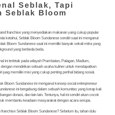
al Seblak, Tapi
 Seblak Bloom
brand franchise yang menyediakan makanan yang cukup popular
anda ketahui, Seblak Bloom Sundanese sendiri saat ini menganut
blak Bloom Sundanese saat ini memiliki banyak sekali mitra yang
ckground yang berbeda beda.
l ini terletak pada wilayah Prambatan, Palagan, Madium,
in dengan mendirikan sebuah usaha kuliner untuk mendapatkan
juag memiliki misi yang cukup penting perihal bidang sosial.
lak Bloom Sundanese ini menganut konsep social entrepreneur
 Sundanese ini bergabung dalam sebuah komunitas yang kerap kali
an donasi, dan lain lain. Tentunya, hal ini sendiri akan cocok
a untuk membantu keadaan masyarakat dengan acara serupa.
 franchise Seblak Bloom Sundanese? Sebelum itu, tahan dulu