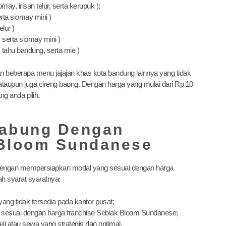
may, irisan telur, serta kerupuk );
erta siomay mini )
lur )
 serta siomay mini )
, tahu bandung, serta mie )
n beberapa menu jajajan khas kota bandung lainnya yang tidak
 ataupun juga cireng baong. Dengan harga yang mulai dari Rp 10
g anda pilih.
gabung Dengan
 Bloom Sundanese
 dengan mempersiapkan modal yang sesuai dengan harga
ah syarat syaratnya:
ng tidak tersedia pada kantor pusat;
tu sesuai dengan harga franchise Seblak Bloom Sundanese;
 atau sewa yang strategis dan optimal.