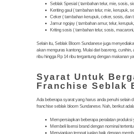
Seblak Spesial ( tambahan telur, mie, sosis, sio
Keriting gaul ( tambahan telur, mie, kerupuk, s
Ceker ( tambahan kerupuk, ceker, sosis, dan te
Jamur ngojay ( tambahan amur, telur, kerupuk,
Kriting sosis ( tambahan telur, sosis, macaroni
Selain itu, Seblak Bloom Sundanese juga menyediaka
akan menguras kantong. Mulai dari basreng, cunihin,
ribu hingga Rp 14 ribu tergantung dengan makanan yan
Syarat Untuk Ber
Franchise Seblak
Ada beberapa syarat yang harus anda penuhi selain
franchise seblak bloom Sundanese. Nah, berikut adal
Mempersiapkan beberapa peralatan produksi ya
Membeli lisensi brand dengan nominal terten
Menyiapkan tempat jualan baik dengan membeli