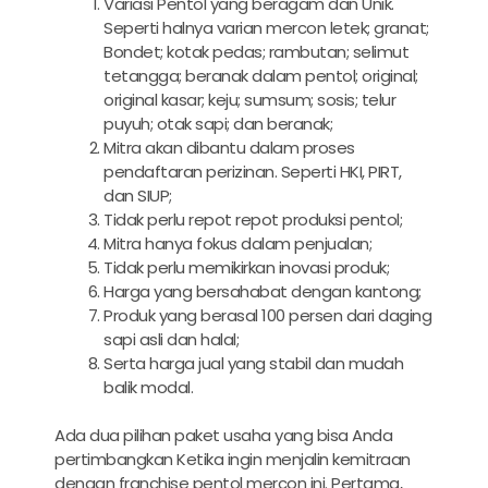
Variasi Pentol yang beragam dan Unik.
Seperti halnya varian mercon letek; granat;
Bondet; kotak pedas; rambutan; selimut
tetangga; beranak dalam pentol; original;
original kasar; keju; sumsum; sosis; telur
puyuh; otak sapi; dan beranak;
Mitra akan dibantu dalam proses
pendaftaran perizinan. Seperti HKI, PIRT,
dan SIUP;
Tidak perlu repot repot produksi pentol;
Mitra hanya fokus dalam penjualan;
Tidak perlu memikirkan inovasi produk;
Harga yang bersahabat dengan kantong;
Produk yang berasal 100 persen dari daging
sapi asli dan halal;
Serta harga jual yang stabil dan mudah
balik modal.
Ada dua pilihan paket usaha yang bisa Anda
pertimbangkan Ketika ingin menjalin kemitraan
dengan franchise pentol mercon ini. Pertama,