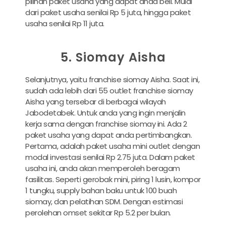
pilihan paket usaha yang dapat anda beli. Mulai
dari paket usaha senilai Rp 5 juta, hingga paket
usaha senilai Rp 11 juta.
5. Siomay Aisha
Selanjutnya, yaitu franchise siomay Aisha. Saat ini,
sudah ada lebih dari 55 outlet franchise siomay
Aisha yang tersebar di berbagai wilayah
Jabodetabek. Untuk anda yang ingin menjalin
kerja sama dengan franchise siomay ini. Ada 2
paket usaha yang dapat anda pertimbangkan.
Pertama, adalah paket usaha mini outlet dengan
modal investasi senilai Rp 2.75 juta. Dalam paket
usaha ini, anda akan memperoleh beragam
fasilitas. Seperti gerobak mini, piring 1 lusin, kompor
1 tungku, supply bahan baku untuk 100 buah
siomay, dan pelatihan SDM. Dengan estimasi
perolehan omset sekitar Rp 5.2 per bulan.