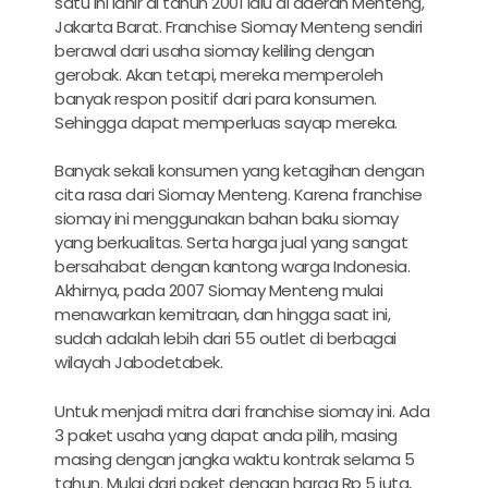
satu ini lahir di tahun 2001 lalu di daerah Menteng,
Jakarta Barat. Franchise Siomay Menteng sendiri
berawal dari usaha siomay keliling dengan
gerobak. Akan tetapi, mereka memperoleh
banyak respon positif dari para konsumen.
Sehingga dapat memperluas sayap mereka.
Banyak sekali konsumen yang ketagihan dengan
cita rasa dari Siomay Menteng. Karena franchise
siomay ini menggunakan bahan baku siomay
yang berkualitas. Serta harga jual yang sangat
bersahabat dengan kantong warga Indonesia.
Akhirnya, pada 2007 Siomay Menteng mulai
menawarkan kemitraan, dan hingga saat ini,
sudah adalah lebih dari 55 outlet di berbagai
wilayah Jabodetabek.
Untuk menjadi mitra dari franchise siomay ini. Ada
3 paket usaha yang dapat anda pilih, masing
masing dengan jangka waktu kontrak selama 5
tahun. Mulai dari paket dengan harga Rp 5 juta,