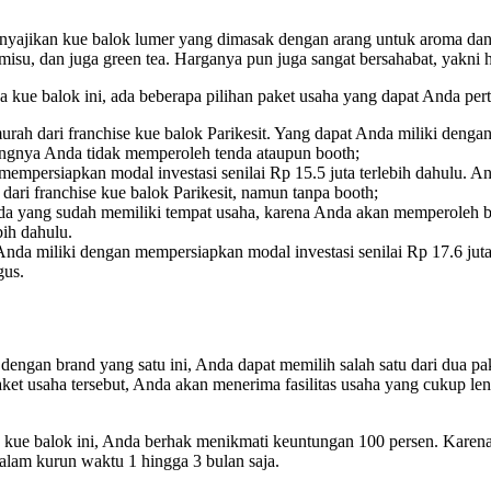
menyajikan kue balok lumer yang dimasak dengan arang untuk aroma dan
isu, dan juga green tea. Harganya pun juga sangat bersahabat, yakni ha
 kue balok ini, ada beberapa pilihan paket usaha yang dapat Anda per
rah dari franchise kue balok Parikesit. Yang dapat Anda miliki dengan
angnya Anda tidak memperoleh tenda ataupun booth;
empersiapkan modal investasi senilai Rp 15.5 juta terlebih dahulu. An
ri franchise kue balok Parikesit, namun tanpa booth;
nda yang sudah memiliki tempat usaha, karena Anda akan memperoleh bo
bih dahulu.
a Anda miliki dengan mempersiapkan modal investasi senilai Rp 17.6 jut
gus.
dengan brand yang satu ini, Anda dapat memilih salah satu dari dua p
et usaha tersebut, Anda akan menerima fasilitas usaha yang cukup leng
 kue balok ini, Anda berhak menikmati keuntungan 100 persen. Karena
alam kurun waktu 1 hingga 3 bulan saja.