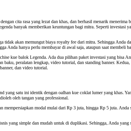
r dengan cita rasa yang lezat dan khas, dan berhasil menarik menerima
 Legenda banyak memberikan keuntungan bagi mitra. Seperti investasi 
ga tidak akan memungut biaya royalty fee dari mitra. Sehingga Anda d
ngga Anda hanya perlu membayar di awal saja, ataupun saat membeli b
chise kue balok Legenda. Ada dua pilihan paket investasi yang bisa A
baku, peralatan lengkap, video tutorial, dan standing banner. Kedua, 
anner, dan video tutorial.
and yang satu ini identik dengan oalhan kue coklat lumer yang khas.
dioleh oleh tangan yang professional.
n mempersiapkan modal mulai dari Rp 3 juta, hingga Rp 5 juta. Anda
snis yang simple dan mudah untuk di duplikasi. Sehingga, Anda yang