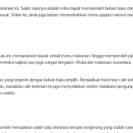
ekinian ini. Salah satunya adalah mitra dapat memperoleh bahan baku dar
 pusat. Selain itu, anda juga bebas menambahkan menu apapun namun ha
.
satu ini, menawarkan bayak sekali menu makanan, hingga memperoleh ju
mereka sajikan pun juga sangat bergaam. Mulai dari makanan nusantara,
s yang terjamin dengan bahan baku terpilih. Menjadikan franchise cafe ke
a itu, waralaba cafe kekinian ini juga menyediakan sistem database pengunj
tu waktu.
 sendiri merupakan salah satu destinasi tempat nongkrong yang sudah san