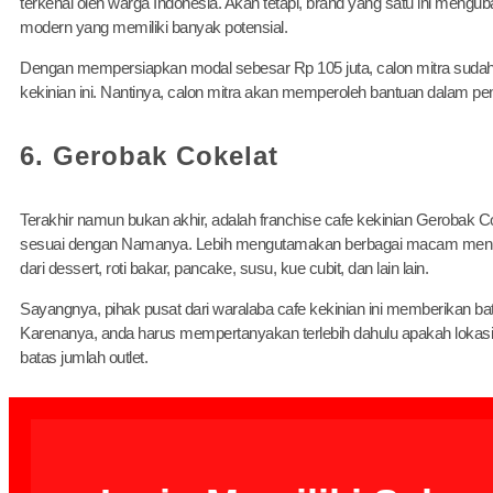
terkenal oleh warga Indonesia. Akan tetapi, brand yang satu ini meng
modern yang memiliki banyak potensial.
Dengan mempersiapkan modal sebesar Rp 105 juta, calon mitra suda
kekinian ini. Nantinya, calon mitra akan memperoleh bantuan dalam pe
6. Gerobak Cokelat
Terakhir namun bukan akhir, adalah franchise cafe kekinian Gerobak C
sesuai dengan Namanya. Lebih mengutamakan berbagai macam menu 
dari dessert, roti bakar, pancake, susu, kue cubit, dan lain lain.
Sayangnya, pihak pusat dari waralaba cafe kekinian ini memberikan batas
Karenanya, anda harus mempertanyakan terlebih dahulu apakah lokasi
batas jumlah outlet.