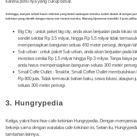
karena porsi nya yang cukup besar.
Sehingga, banyak sekali kaum milenial yang betah walaupun mereka sudah duduk di tempat yan
kekinian yang identik dengan menu mie instant mereka. Warung Upnormal memiliki 3 jenis piliha
Big City : untuk paket big city, anda akan berjualan pada lokasi
sendiri sekitar Rp 3.5 milyar, hingga Rp 5.5 milyar tidak termasu
mempersiapkan bangunan seluas 450 meter persegi, dengan lah
Sub urban : untuk paket Sub urban, anda akan berjualan pada l
investasi senilai Rp 1.5 milyar hingga Rp 3 milyar. Tanpa biaya 
anda harus mempersiapkan bangunan seluas 300 meter persegi. 
Small Coffe Outlet : Terakhir, Small Coffee Outlet membutuhkan 
Rp 800 juta. Tidak termasuk bahan baku, sewa lokasi, ataupun
seluas 300 meter persegi.
3. Hungrypedia
Ketiga, yakni franchise cafe kekinian Hungrypedia. Dengan mempersi
bekerja sama dengan waralaba cafe kekinian ini. Selain itu, Hungryped
tambahan lainnya.