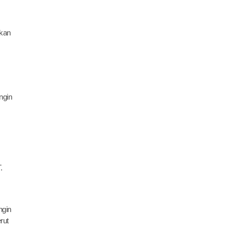
Akan
ngin
.
ngin
rut