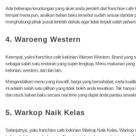
Ada beberapa keuntungan yang akan anda peroleh dari franchise cafe k
tempat mana pun, asalkan bahan baku tersebut sudah sesuai standar
menghubungi pihak pusat terlebih dahulu agar tidak terjadi salah paham
4. Waroeng Western
Keempat, yakni franchise cafe kekinian Waroen Western. Brand yang 
sebagai salah satu restoran yang super lengkap. Menu makanan yang 
kekinian, western, dan lain lain.
Mengandalkan menu yang inovatif, harga yang bersahabat, serta kualita
ini adalah salah satu pilihan yang tidak boleh anda lewatkan. Tak hany
dan stock bahan baku secara real time yang dapat anda pantau sewak
5. Warkop Naik Kelas
Selanjutnya, yaitu franchise cafe kekinian Warkop Naik Kelas. Warkop