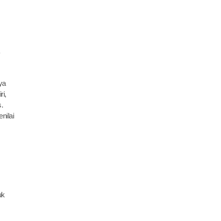
ya
ri,
.
nilai
uk