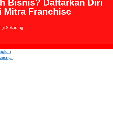
h Bisnis? Daftarkan Diri
 Mitra Franchise
gi Sekarang
angkan
snisnya