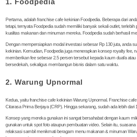
1. Foodpedia
Pertama, adalah franchise cafe kekinian Foodpedia. Beberapa dari and
tetapi, ternyata Foodpedia sudah memiliki banyak sekali outlet, terl
kualitas makanan dan minuman mereka. Foodpedia sudah berhasil menyi
Dengan mempersiapkan modal investasi sebesar Rp 130 juta, anda s
kekinian. Kemudian, Foodpedia juga menerapkan konsep royalty fee, na
memberikan fee sebesar 2.5 persen tersebut kepada kaum duafa atau an
bersedekah, sekaligus membangun bisnis dalam satu waktu.
2. Warung Upnormal
Kedua, yaitu franchise cafe kekinian Warung Upnormal. Franchise cafe 
Citarasa Prima Berjaya (CRP). Hingga sekarang, sudah ada lebih dari 11
Konsep yang mereka gunakan ini sangat bersahabat dengan kaum mileni
gunakan untuk spot foto ataupun pembuatan video. Selain itu, suasana
relaksasi sambil menikmati beragam menu makanan & minuman Waru