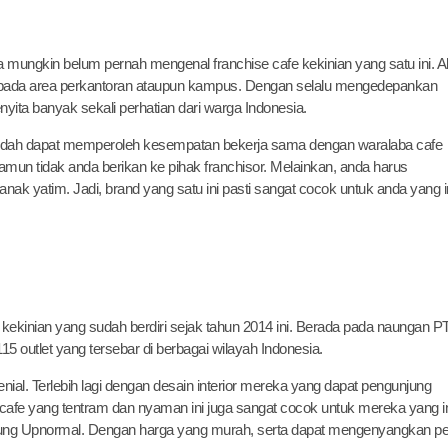
a mungkin belum pernah mengenal franchise cafe kekinian yang satu ini. 
ebih pada area perkantoran ataupun kampus. Dengan selalu mengedepankan
ta banyak sekali perhatian dari warga Indonesia.
udah dapat memperoleh kesempatan bekerja sama dengan waralaba cafe
mun tidak anda berikan ke pihak franchisor. Melainkan, anda harus
ak yatim. Jadi, brand yang satu ini pasti sangat cocok untuk anda yang i
kekinian yang sudah berdiri sejak tahun 2014 ini. Berada pada naungan PT
5 outlet yang tersebar di berbagai wilayah Indonesia.
al. Terlebih lagi dengan desain interior mereka yang dapat pengunjung
 cafe yang tentram dan nyaman ini juga sangat cocok untuk mereka yang i
ng Upnormal. Dengan harga yang murah, serta dapat mengenyangkan pe