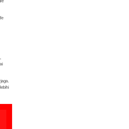
fe
fe
,
ai
jaga.
ebihi