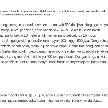
g sama selama berjam jam lamanya. Untuk anda yang tertarik bekerja sama dengan franchise cafe
n paket usaha untuk calon mitra mereka. Yakni:
 strategis dengan penduduk sekitar sebanayak 500 ribu jiwa. Harga paketnya
k harga sewa, perizinan, serta bahan baku awal. Selain itu, anda harus
an parkir seluar 10 meter untuk menampung setidaknya 15 mobil.
okasi dengan jumlah penduduk sebanayak 100 hingga 500 jiwa. Dengan bia
perizinan, bahan baku, ataupun juga sewa lokasi. Untuk luas bangunan sendi
Serta lahan parkir yang dapat menampung setidaknya 10 mobil sekaligus
lokasi yang memiliki setidaknya 500 jiwa penduduk. Dengan harga paket se
 juga perizinan. Untuk bangunanya, anda harus mempersiapkan bangunan
apkan modal senilai Rp 175 juta, anda sudah memperoleh kesempatan unt
ia pun juga membebaskan para mitra mereka dari royalty fee dan biaya