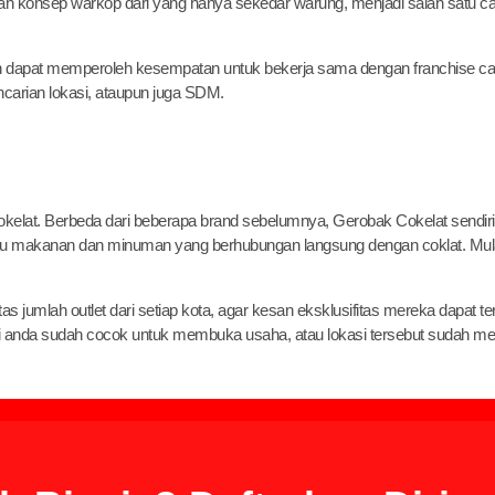
ubah konsep warkop dari yang hanya sekedar warung, menjadi salah satu ca
h dapat memperoleh kesempatan untuk bekerja sama dengan franchise ca
ncarian lokasi, ataupun juga SDM.
okelat. Berbeda dari beberapa brand sebelumnya, Gerobak Cokelat sendiri
makanan dan minuman yang berhubungan langsung dengan coklat. Mul
 jumlah outlet dari setiap kota, agar kesan eksklusifitas mereka dapat ter
 anda sudah cocok untuk membuka usaha, atau lokasi tersebut sudah mel