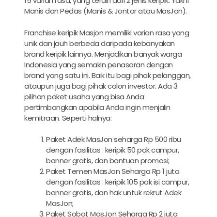
15 varian rasa, yang terdiri dari 2 jenis keripik. Yakni
Manis dan Pedas (Manis & Jontor atau MasJon).
Franchise keripik Masjon memiliki varian rasa yang
unik dan jauh berbeda daripada kebanyakan
brand keripik lainnya. Menjadikan banyak warga
Indonesia yang semakin penasaran dengan
brand yang satu ini. Baik itu bagi pihak pelanggan,
ataupun juga bagi pihak calon investor. Ada 3
pilihan paket usaha yang bisa Anda
pertimbangkan apabila Anda ingin menjalin
kemitraan. Seperti halnya:
Paket Adek MasJon seharga Rp 500 ribu
dengan fasilitas : keripik 50 pak campur,
banner gratis, dan bantuan promosi;
Paket Temen MasJon Seharga Rp 1 juta
dengan fasilitas : keripik 105 pak isi campur,
banner gratis, dan hak untuk rekrut Adek
MasJon;
Paket Sobat MasJon Seharga Rp 2 juta